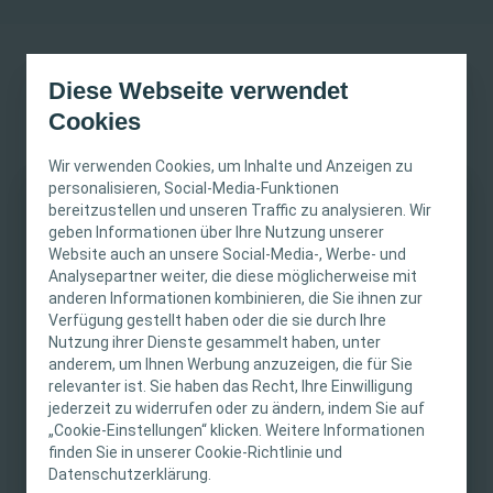
Diese Webseite verwendet
Cookies
1. März 2025
Wir verwenden Cookies, um Inhalte und Anzeigen zu
personalisieren, Social-Media-Funktionen
01.03.2025; 07:30-
Kostenlos
bereitzustellen und unseren Traffic zu analysieren. Wir
WICHTIGER HINWEIS
15:45
geben Informationen über Ihre Nutzung unserer
Wundversorgung
Website auch an unsere Social-Media-, Werbe- und
Sport- und
Präsenz-Veranstaltung
Diese Website richtet sich nur an medizinisches
Analysepartner weiter, die diese möglicherweise mit
Mehrzweckhalle,
anderen Informationen kombinieren, die Sie ihnen zur
Fachpersonal. Der Inhalt der Website ist für
8 ICW Punkte
Waldhufenstraße 97,
Verfügung gestellt haben oder die sie durch Ihre
fachliche Informations- und Fortbildungszwecke
Doberlug-Kirchhain
Nutzung ihrer Dienste gesammelt haben, unter
bestimmt. Coloplast bietet keinen individuellen
anderem, um Ihnen Werbung anzuzeigen, die für Sie
medizinischen Rat. Die Verantwortung für die
relevanter ist. Sie haben das Recht, Ihre Einwilligung
individuelle Patientenversorgung liegt beim
jederzeit zu widerrufen oder zu ändern, indem Sie auf
„Cookie-Einstellungen“ klicken. Weitere Informationen
medizinischen Fachpersonal. Detaillierte
finden Sie in unserer Cookie-Richtlinie und
Produktinformationen zu den vorgestellten
Datenschutzerklärung.
Produkten, einschließlich Anwendungshinweise,