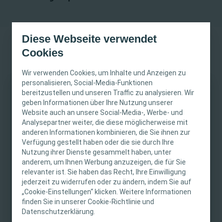
Diese Webseite verwendet
Cookies
Wir verwenden Cookies, um Inhalte und Anzeigen zu
personalisieren, Social-Media-Funktionen
8. April 2025
bereitzustellen und unseren Traffic zu analysieren. Wir
WICHTIGER HINWEIS
geben Informationen über Ihre Nutzung unserer
08.04.2025: 08:45–
Wundversorgung
Website auch an unsere Social-Media-, Werbe- und
17:00 Uhr
Diese Website richtet sich nur an medizinisches
Präsenz-Veranstaltung
Analysepartner weiter, die diese möglicherweise mit
anderen Informationen kombinieren, die Sie ihnen zur
Fachpersonal. Der Inhalt der Website ist für
Baldenauhalle,
8 ICW Punkte
Verfügung gestellt haben oder die sie durch Ihre
fachliche Informations- und Fortbildungszwecke
Jahnstraße 5, 54497
Nutzung ihrer Dienste gesammelt haben, unter
bestimmt. Coloplast bietet keinen individuellen
Morbach/Hunsrück
anderem, um Ihnen Werbung anzuzeigen, die für Sie
medizinischen Rat. Die Verantwortung für die
relevanter ist. Sie haben das Recht, Ihre Einwilligung
individuelle Patientenversorgung liegt beim
jederzeit zu widerrufen oder zu ändern, indem Sie auf
„Cookie-Einstellungen“ klicken. Weitere Informationen
medizinischen Fachpersonal. Detaillierte
finden Sie in unserer Cookie-Richtlinie und
Produktinformationen zu den vorgestellten
Datenschutzerklärung.
Produkten, einschließlich Anwendungshinweise,