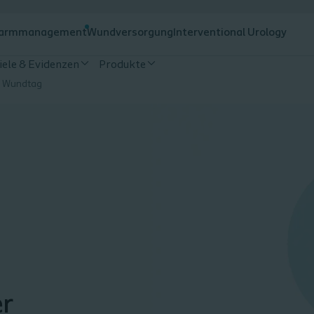
armmanagement
Wundversorgung
Interventional Urology
iele & Evidenzen
Produkte
r Wundtag
er