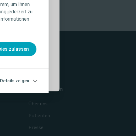
erem, um Ihnen
iduelle
ung jederzeit zu
te
 Informationen
nahmen und
, die vor der
ies zulassen
Details zeigen
Unternehmen
Über uns
Patienten
Presse