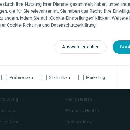
ie durch Ihre Nutzung ihrer Dienste gesammelt haben, unter and
ellen medizinischen Rat. Die Verantwortung für die indiv
n, die für Sie relevanter ist. Sie haben das Recht, Ihre Einwillig
gung liegt beim medizinischen Fachpersonal. Detaillier
zu ändern, indem Sie auf „Cookie-Einstellungen“ klicken. Weitere
tionen zu den vorgestellten Produkten, einschließlich
erer Cookie-Richtlinie und Datenschutzerklärung.
weise, Kontraindikationen, Wirkungen, Vorsichtsmaß
finden Sie in der Gebrauchsanweisung (IFU) des Produkts
fältig zu lesen ist.
Auswahl erlauben
Cook
zinische Fachkraft
Ich bin keine medizinische Fachkraft
Präferenzen
Statistiken
Marketing
gement
Interventional Urology
erbildung
Men's Health
erialien
Women's Health
nstaltung
Endourology