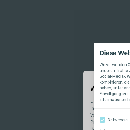
Diese Web
Wir verwenden C
unseren Traffic
Social-Media-, 
kombinieren, die
WICHTIGER 
haben, unter and
Einwilligung jed
Informationen fi
Diese Website richt
Informations- und 
Verantwortung für 
Notwendig
Produktinformation
Kontraindikationen