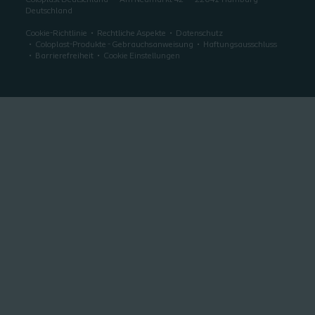
Coloplast Deutschland
Am Neumarkt 42
22041
Hamburg
Deutschland
Cookie-Richtlinie
Rechtliche Aspekte
Datenschutz
Coloplast-Produkte - Gebrauchsanweisung
Haftungsausschluss
Barrierefreiheit
Cookie Einstellungen