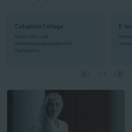
Coloplast College
E-le
Unser Fort- und
Inter
Weiterbildungsangebot für
verti
Fachkräfte
1
/
4