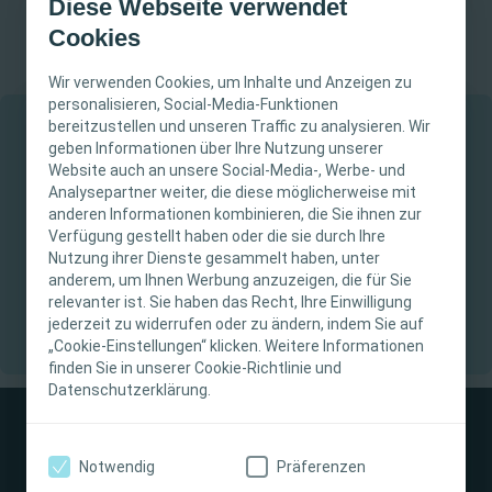
Diese Webseite verwendet
fließenden Leitungswasser gegriffen werden.
Cookies
Wir verwenden Cookies, um Inhalte und Anzeigen zu
personalisieren, Social-Media-Funktionen
bereitzustellen und unseren Traffic zu analysieren. Wir
WICHTIGER HINWEIS
geben Informationen über Ihre Nutzung unserer
Website auch an unsere Social-Media-, Werbe- und
Diese Website richtet sich nur an medizinisches
Analysepartner weiter, die diese möglicherweise mit
anderen Informationen kombinieren, die Sie ihnen zur
Fachpersonal. Der Inhalt der Website ist für
Verfügung gestellt haben oder die sie durch Ihre
fachliche Informations- und Fortbildungszwecke
Nutzung ihrer Dienste gesammelt haben, unter
bestimmt. Coloplast bietet keinen individuellen
anderem, um Ihnen Werbung anzuzeigen, die für Sie
medizinischen Rat. Die Verantwortung für die
relevanter ist. Sie haben das Recht, Ihre Einwilligung
individuelle Patientenversorgung liegt beim
jederzeit zu widerrufen oder zu ändern, indem Sie auf
„Cookie-Einstellungen“ klicken. Weitere Informationen
medizinischen Fachpersonal. Detaillierte
finden Sie in unserer Cookie-Richtlinie und
Produktinformationen zu den vorgestellten
Datenschutzerklärung.
Produkten, einschließlich Anwendungshinweise,
Kontraindikationen, Wirkungen,
Vorsichtsmaßnahmen und Warnhinweisen,
Notwendig
Präferenzen
finden Sie in der Gebrauchsanweisung (IFU) des