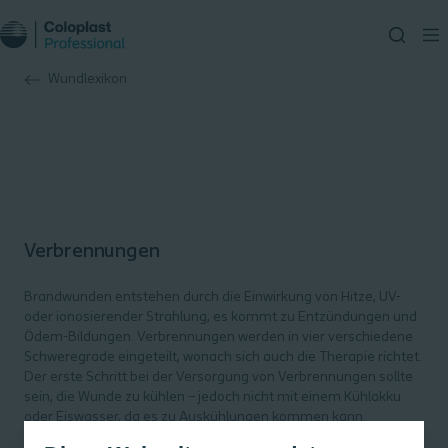
Wundlexikon
Verbrennungen
Brandwunden entstehen durch die Einwirkung von Hitze, UV-
oder ionosierender Strahlung, es kommt zu Entzündungen und
Ödem-Bildungen. Verbrennungen werden in vier verschiedene
Schweregrade eingeteilt, wonach sich auch die Therapie richtet.
Der erste Schritt bei der Versorgung von Verbrennungen sollte
sein, die Wunde zu kühlen – jedoch nicht mit einem Kühlakku
oder Eiswasser, da es zu Auskühlungen kommen kann.
Stattdessen sollte lieber zu lauwarmem bis leicht kühlem,