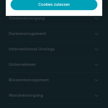
Cookies zulassen
Stomaversorgung
Darmmanagement
Interventional Urology
Unternehmen
Blasenmanagement
Wundversorgung