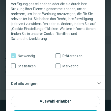
Verfügung gestellt haben oder die sie durch Ihre
fachliche Informations- und Fortbildungszwecke
Nutzung ihrer Dienste gesammelt haben, unter
bestimmt. Coloplast bietet keinen individuellen
anderem, um Ihnen Werbung anzuzeigen, die für Sie
medizinischen Rat. Die Verantwortung für die
relevanter ist. Sie haben das Recht, Ihre Einwilligung
individuelle Patientenversorgung liegt beim
jederzeit zu widerrufen oder zu ändern, indem Sie auf
„Cookie-Einstellungen“ klicken. Weitere Informationen
medizinischen Fachpersonal. Detaillierte
finden Sie in unserer Cookie-Richtlinie und
Produktinformationen zu den vorgestellten
Datenschutzerklärung.
Produkten, einschließlich Anwendungshinweise,
Kontraindikationen, Wirkungen,
Darmmanagement
Schritt-für-Schritt Anleitung
Vorsichtsmaßnahmen und Warnhinweisen,
Notwendig
Präferenzen
finden Sie in der Gebrauchsanweisung (IFU) des
Schritt-für-Schritt Anleitung Konuskatheter
Produkts, die vor der Verwendung sorgfältig zu
Statistiken
Marketing
Peristeen® Plus wurde für Menschen entwickelt, die an
lesen ist.
chronischer Verstopfung und Stuhlinkontinenz leidenvoder
aufgrund einer neurogenen Darmfunktionsstörung viel Zeit für
ihr Darmmanagement benötigen.
Ich bin eine medizinische Fachkraft
Details zeigen
Ich bin keine medizinische Fachkraft
Auswahl erlauben