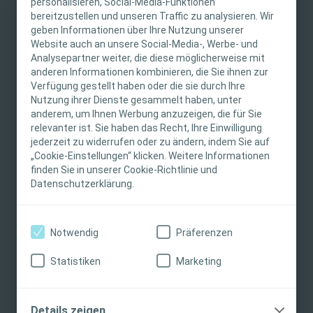
personalisieren, Social-Media-Funktionen
bereitzustellen und unseren Traffic zu analysieren. Wir
WICHTIGER HINWEIS
geben Informationen über Ihre Nutzung unserer
Website auch an unsere Social-Media-, Werbe- und
Diese Website richtet sich nur an medizinisches
Analysepartner weiter, die diese möglicherweise mit
anderen Informationen kombinieren, die Sie ihnen zur
Fachpersonal. Der Inhalt der Website ist für
Verfügung gestellt haben oder die sie durch Ihre
fachliche Informations- und Fortbildungszwecke
Nutzung ihrer Dienste gesammelt haben, unter
Ähnliche Inhalte
bestimmt. Coloplast bietet keinen individuellen
anderem, um Ihnen Werbung anzuzeigen, die für Sie
medizinischen Rat. Die Verantwortung für die
relevanter ist. Sie haben das Recht, Ihre Einwilligung
individuelle Patientenversorgung liegt beim
jederzeit zu widerrufen oder zu ändern, indem Sie auf
„Cookie-Einstellungen“ klicken. Weitere Informationen
medizinischen Fachpersonal. Detaillierte
finden Sie in unserer Cookie-Richtlinie und
Produktinformationen zu den vorgestellten
Datenschutzerklärung.
Produkten, einschließlich Anwendungshinweise,
Kontraindikationen, Wirkungen,
Vorsichtsmaßnahmen und Warnhinweisen,
Notwendig
Präferenzen
finden Sie in der Gebrauchsanweisung (IFU) des
Produkts, die vor der Verwendung sorgfältig zu
Statistiken
Marketing
lesen ist.
Stomaversorgung
Tool
Stomave
Ich bin eine medizinische Fachkraft
Details zeigen