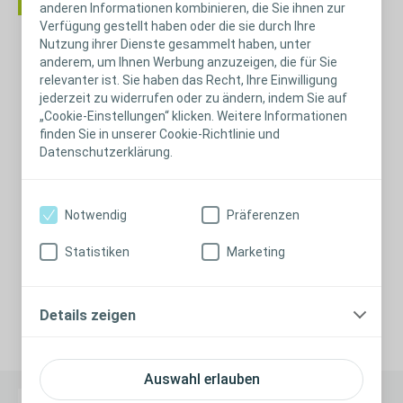
anderen Informationen kombinieren, die Sie ihnen zur
Verfügung gestellt haben oder die sie durch Ihre
Nutzung ihrer Dienste gesammelt haben, unter
Krankheitsbild Multiple
anderem, um Ihnen Werbung anzuzeigen, die für Sie
Sklerose
relevanter ist. Sie haben das Recht, Ihre Einwilligung
jederzeit zu widerrufen oder zu ändern, indem Sie auf
Blasen- und Darmschwäche gehören zu den
„Cookie-Einstellungen“ klicken. Weitere Informationen
finden Sie in unserer Cookie-Richtlinie und
häufigsten Begleitsymptomen bei Multipler
Datenschutzerklärung.
Sklerose, die bei frühzeitiger Diagnose und
Therapieeinleitung jedoch gut in den Griff zu
bekommen sind.
Notwendig
Präferenzen
Weitere Informationen
Statistiken
Marketing
Details zeigen
Auswahl erlauben